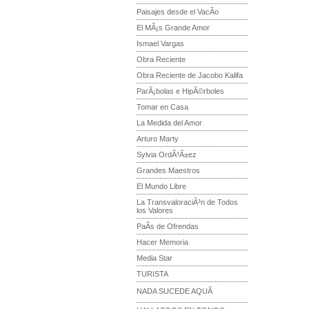
Paisajes desde el VacÃ­o
El MÃ¡s Grande Amor
Ismael Vargas
Obra Reciente
Obra Reciente de Jacobo Kalifa
ParÃ¡bolas e HipÃ©rboles
Tomar en Casa
La Medida del Amor
Arturo Marty
Sylvia OrdÃ³Ã±ez
Grandes Maestros
El Mundo Libre
La TransvaloraciÃ³n de Todos
los Valores
PaÃ­s de Ofrendas
Hacer Memoria
Media Star
TURISTA
NADA SUCEDE AQUÃ