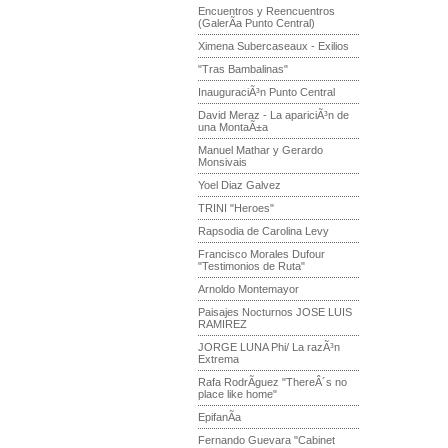
Encuentros y Reencuentros
(GalerÃ­a Punto Central)
Ximena Subercaseaux - Exilios
"Tras Bambalinas"
InauguraciÃ³n Punto Central
David Meraz - La apariciÃ³n de
una MontaÃ±a
Manuel Mathar y Gerardo
Monsivais
Yoel Diaz Galvez
TRINI "Heroes"
Rapsodia de Carolina Levy
Francisco Morales Dufour
"Testimonios de Ruta"
Arnoldo Montemayor
Paisajes Nocturnos JOSE LUIS
RAMIREZ
JORGE LUNA Phi/ La razÃ³n
Extrema
Rafa RodrÃ­guez "ThereÂ´s no
place like home"
EpifanÃ­a
Fernando Guevara "Cabinet