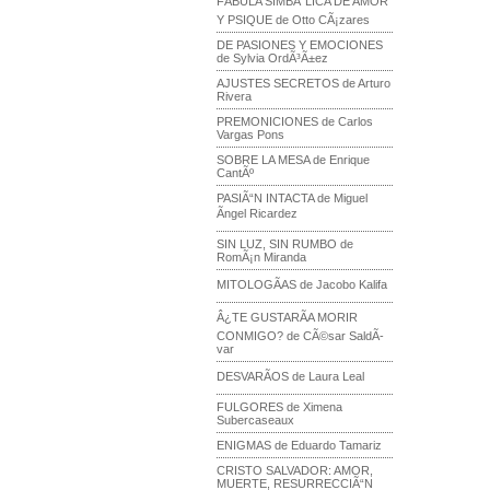
FÃBULA SIMBÃ“LICA DE AMOR
Y PSIQUE de Otto CÃ¡zares
DE PASIONES Y EMOCIONES
de Sylvia OrdÃ³Ã±ez
AJUSTES SECRETOS de Arturo
Rivera
PREMONICIONES de Carlos
Vargas Pons
SOBRE LA MESA de Enrique
CantÃº
PASIÃ“N INTACTA de Miguel
Ãngel Ricardez
SIN LUZ, SIN RUMBO de
RomÃ¡n Miranda
MITOLOGÃAS de Jacobo Kalifa
Â¿TE GUSTARÃA MORIR
CONMIGO? de CÃ©sar SaldÃ­
var
DESVARÃOS de Laura Leal
FULGORES de Ximena
Subercaseaux
ENIGMAS de Eduardo Tamariz
CRISTO SALVADOR: AMOR,
MUERTE, RESURRECCIÃ“N