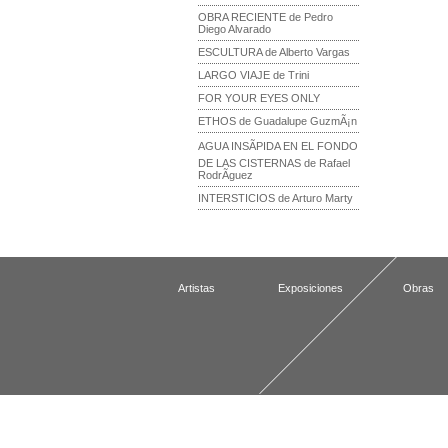
OBRA RECIENTE de Pedro
Diego Alvarado
ESCULTURA de Alberto Vargas
LARGO VIAJE de Trini
FOR YOUR EYES ONLY
ETHOS de Guadalupe GuzmÃ¡n
AGUA INSÃPIDA EN EL FONDO
DE LAS CISTERNAS de Rafael
RodrÃ­guez
INTERSTICIOS de Arturo Marty
Artistas
Exposiciones
Obras