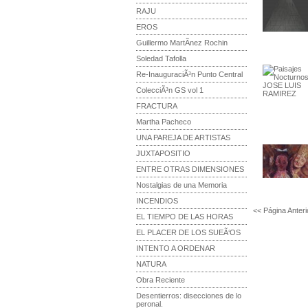
RAJU
EROS
Guillermo MartÃ­nez Rochin
Soledad Tafolla
Re-InauguraciÃ³n Punto Central
ColecciÃ³n GS vol 1
FRACTURA
Martha Pacheco
UNA PAREJA DE ARTISTAS
JUXTAPOSITIO
ENTRE OTRAS DIMENSIONES
Nostalgias de una Memoria
INCENDIOS
<< Página Anter
EL TIEMPO DE LAS HORAS
EL PLACER DE LOS SUEÃ‘OS
INTENTO A ORDENAR
NATURA
Obra Reciente
Desentierros: disecciones de lo
peronal.