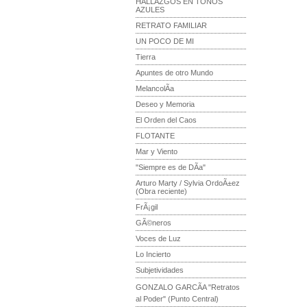
HALLAZGOS EN TONOS
AZULES
RETRATO FAMILIAR
UN POCO DE MI
Tierra
Apuntes de otro Mundo
MelancolÃ­a
Deseo y Memoria
El Orden del Caos
FLOTANTE
Mar y Viento
"Siempre es de DÃ­a"
Arturo Marty / Sylvia OrdoÃ±ez
(Obra reciente)
FrÃ¡gil
GÃ©neros
Voces de Luz
Lo Incierto
Subjetividades
GONZALO GARCÃA "Retratos
al Poder" (Punto Central)