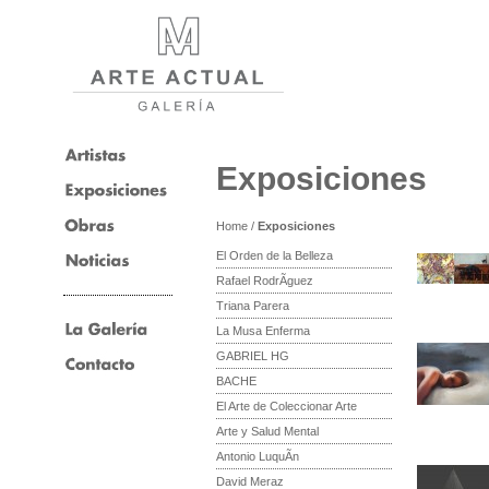
Exposiciones
Home
/
Exposiciones
El Orden de la Belleza
Rafael RodrÃ­guez
Triana Parera
La Musa Enferma
GABRIEL HG
BACHE
El Arte de Coleccionar Arte
Arte y Salud Mental
Antonio LuquÃ­n
David Meraz