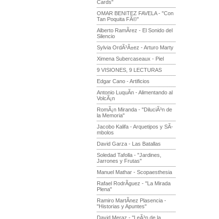
Cards"
OMAR BENITEZ FAVELA - "Con
Tan Poquita FÃ©"
Alberto RamÃ­rez - El Sonido del
Silencio
Sylvia OrdÃ³Ã±ez - Arturo Marty
Ximena Subercaseaux - Piel
9 VISIONES, 9 LECTURAS
Edgar Cano - Artificios
Antonio LuquÃ­n - Alimentando al
VolcÃ¡n
RomÃ¡n Miranda - "DiluciÃ³n de
la Memoria"
Jacobo Kalifa - Arquetipos y SÃ­
mbolos
David Garza - Las Batallas
Soledad Tafolla - "Jardines,
Jarrones y Frutas"
Manuel Mathar - Scopaesthesia
Rafael RodrÃ­guez - "La Mirada
Plena"
Ramiro MartÃ­nez Plasencia -
"Historias y Apuntes"
David Meraz - "LeÃ³n de la