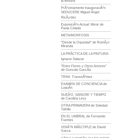
la textura"
PrÃ³ximamente inauguraciÃ³n
SEDUCERE Miguel Ãngel
RicÃ¡rdez
ExposiciÃ³n Actual: Miroir de
Paola Celada
META/MORFOSIS
"Desde la Oquedad" de RomÃ¡n
Miranda
LA PRÃCTICA DE LA PINTURA:
Ignacio Salazar
"Entre Flores y Otros Amores"
de Gonzalo GarcÃ­a
TRINI: TranseÃºntes
EXAMEN DE CONCIENCIA de
LuquÃ­n
SUEÃ‘O, SANGRE Y TIEMPO
de Carolina Levy
OTRA PRIMAVERA de Soledad
Tafolla
EN EL UMBRAL de Fernando
Fuentes
VISIÃ“N MÃšLTIPLE de David
Garza