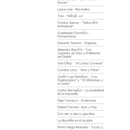
Noche"
Laura Leal - Murmullos
Trini - "DÃ©jÃ vu"
Cristina Samsa - "SelecciÃ³n
Antinatural"
Guadalupe GuzmÃ¡n -
Perspectivas
Eduardo Tamariz - Enigmas
Alejandro BarrÃ³n - "Los
Juguetes de Dios y el Alimento
del Diablo"
Yoel DÃ­az - "A Contra Corriente"
Carolina Levy - "Arte y Oficio"
JosÃ© Luis RamÃ­rez - "Los
Enjabonados" y " El SÃ­ntomas y
el Limbo"
Carlos BarragÃ¡n - La posibilidad
de lo imposible
Rigo Carrasco - Evidencias
Rafael Coronel - Ayer y Hoy
Con olor a talco y gasolina
La filosofÃ­a en el tocador
Pedro Diego Alvarado - "La luz y