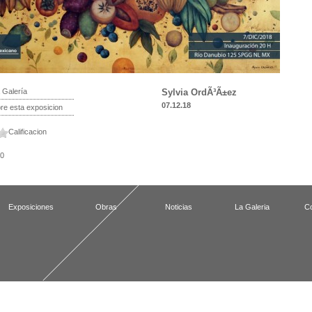
 Galería
Sylvia OrdÃ³Ã±ez
07.12.18
e esta exposicion
Calificacion
 0
Exposiciones
Obras
Noticias
La Galeria
Co