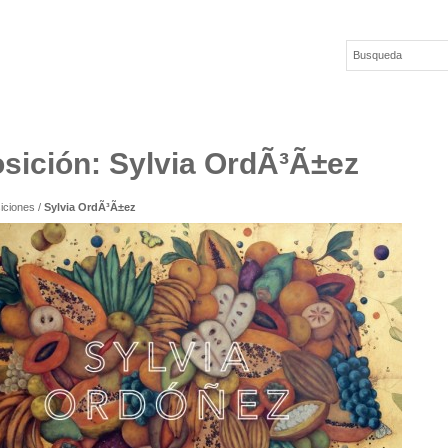
sición: Sylvia OrdÃ³Ã±ez
iciones
/
Sylvia OrdÃ³Ã±ez