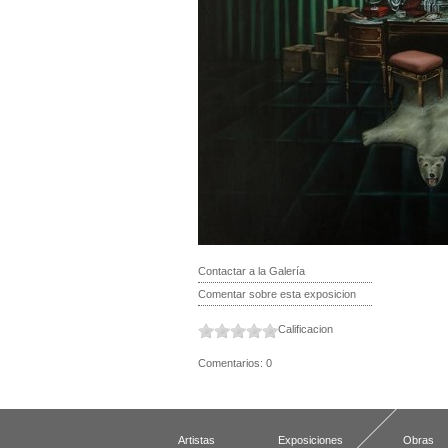
Contactar a la Galería
Comentar sobre esta exposicion
Calificacion
Comentarios: 0
Artistas
Exposiciones
Obras