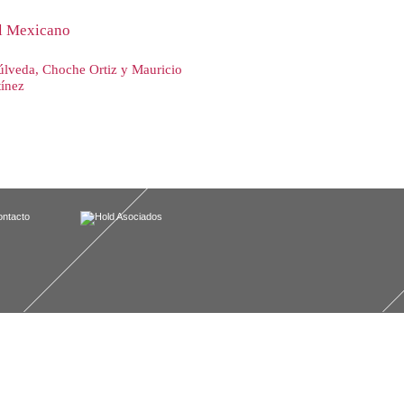
l Mexicano
lveda, Choche Ortiz y Mauricio
ínez
ntacto