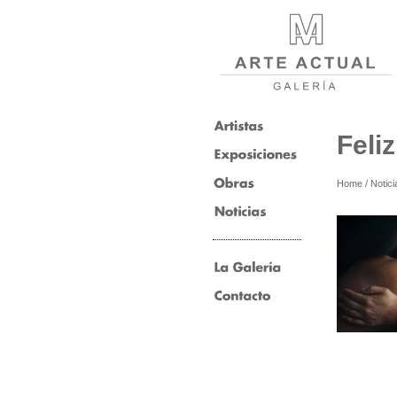
Feli
Home
/
Notici