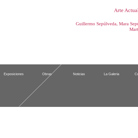
Arte Actua
Guillermo Sepúlveda, Mara Sepú
Mart
Exposiciones
Obras
Noticias
La Galeria
Co